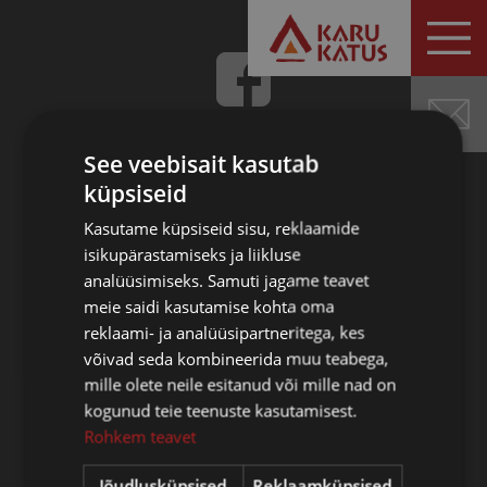
HINNAPÄRING
See veebisait kasutab
küpsiseid
Karu Katus OÜ
Kasutame küpsiseid sisu, reklaamide
Reg. kood 10102894
isikupärastamiseks ja liikluse
KMKR nr. EE100106299
analüüsimiseks. Samuti jagame teavet
Swedbank EE772200001120141615
meie saidi kasutamise kohta oma
SEB Pank EE881010220025310011
reklaami- ja analüüsipartneritega, kes
LHV Pank EE387700771000449851
võivad seda kombineerida muu teabega,
mille olete neile esitanud või mille nad on
kogunud teie teenuste kasutamisest.
Rohkem teavet
Tallinna esindus
Kopli 72D, Tallinn 10412
Jõudlusküpsised
Reklaamküpsised