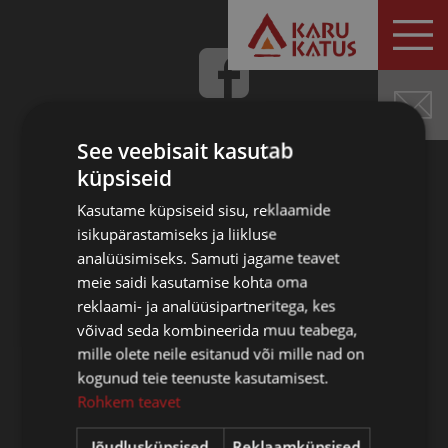
HINNAPÄRING
See veebisait kasutab
küpsiseid
Karu Katus OÜ
Kasutame küpsiseid sisu, reklaamide
Reg. kood 10102894
isikupärastamiseks ja liikluse
KMKR nr. EE100106299
analüüsimiseks. Samuti jagame teavet
Swedbank EE772200001120141615
meie saidi kasutamise kohta oma
SEB Pank EE881010220025310011
reklaami- ja analüüsipartneritega, kes
LHV Pank EE387700771000449851
võivad seda kombineerida muu teabega,
mille olete neile esitanud või mille nad on
kogunud teie teenuste kasutamisest.
Rohkem teavet
Tallinna esindus
Kopli 72D, Tallinn 10412
Jõudlusküpsised
Reklaamküpsised