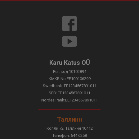
Karu Katus OÜ
Рег. код 10102894
KMKR No EE100106299
Swedbank: EE1234567891011
SEB: EE1234567891011
Nordea Pank:EE1234567891011
Таллинн
Копли 72, Таллинн 10412
Телефон:
644 6258