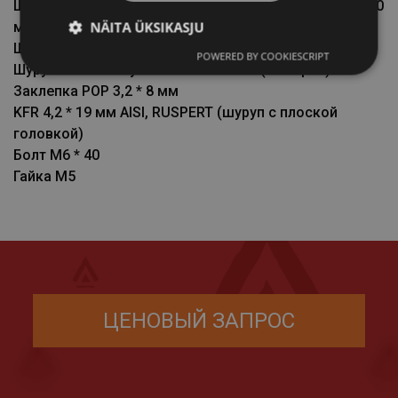
Шуруп для соединения металлических листов 4,8 * 20
NÄITA ÜKSIKASJU
мм RUSPERT (шуруп для перекрытий, саморез)
Шуруп 5,5 * 50 мм RUSPERT
POWERED BY COOKIESCRIPT
Шуруп по металлу SD 3-12 RUSPERT (саморез)
Заклепка POP 3,2 * 8 мм
KFR 4,2 * 19 мм AISI, RUSPERT (шуруп с плоской
головкой)
Болт M6 * 40
Гайка M5
ЦЕНОВЫЙ ЗАПРОС