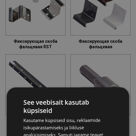
Фиксирующая скоба
Фиксирующая скоба
фальцевая RST
фальцевая
See veebisait kasutab
küpsiseid
Kasutame küpsiseid sisu, reklaamide
Опорная планка
Магнитная насадка
isikupärastamiseks ja liikluse
analüüsimiseks. Samuti jagame teavet